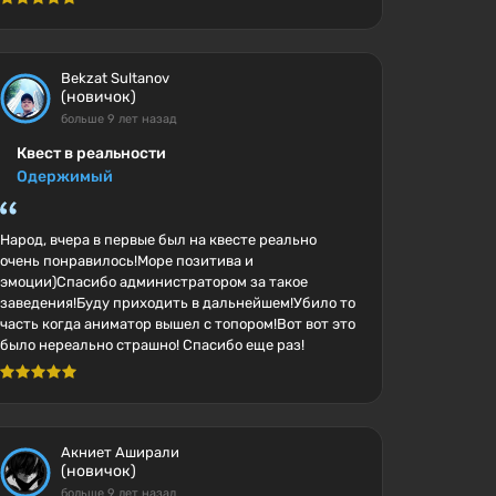
Bekzat Sultanov
(новичок)
больше 9 лет назад
Квест в реальности
Одержимый
Народ, вчера в первые был на квесте реально
очень понравилось!Море позитива и
эмоции)Спасибо администратором за такое
заведения!Буду приходить в дальнейшем!Убило то
часть когда аниматор вышел с топором!Вот вот это
было нереально страшно! Спасибо еще раз!
Акниет Аширали
(новичок)
больше 9 лет назад