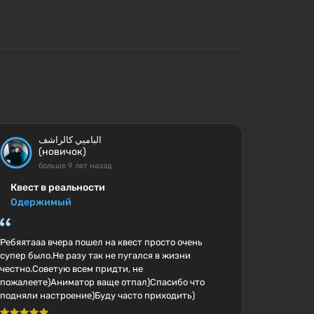
الباميي كالراشف
(новичок)
больше 9 лет назад
Квест в реальности
Одержимый
Ребяятааа вчера пошел на квест просто очень
супер было.Не разу так не пугался в жизни
честно.Советую всем придти, не
пожалеете)Аниматор ваще отпал)Спасибо что
подняли настроение)Буду часто приходить)