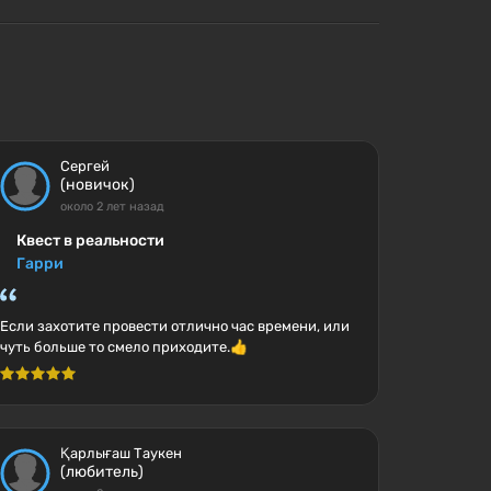
Сергей
(новичок)
около 2 лет назад
Квест в реальности
Гарри
Если захотите провести отлично час времени, или
чуть больше то смело приходите.👍
Қарлығаш Таукен
(любитель)