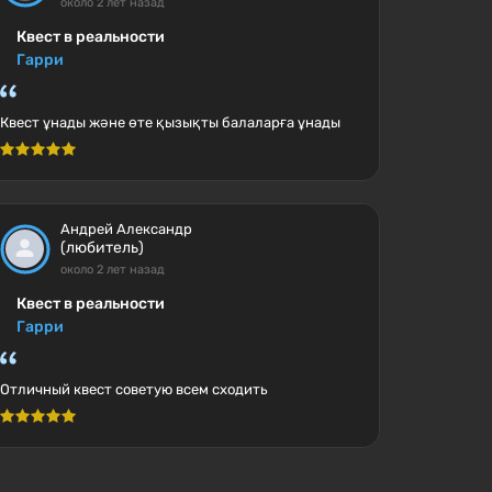
около 2 лет назад
Квест в реальности
Гарри
Квест ұнады және өте қызықты балаларға ұнады
Андрей Александр
(любитель)
около 2 лет назад
Квест в реальности
Гарри
Отличный квест советую всем сходить