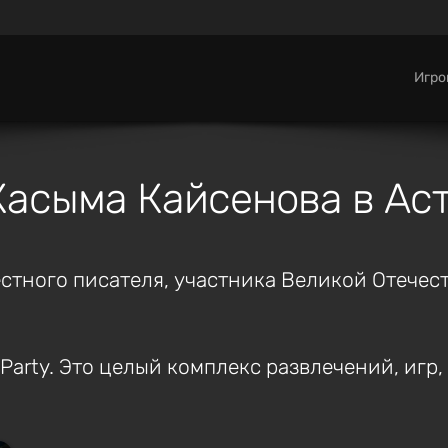
Игр
Касыма Кайсенова в Ас
естного писателя, участника Великой Отечес
Party. Это целый комплекс развлечений, игр,