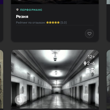
ПЕРФОРМАНС
Резня
Рейтинг по отзывам:
(5.0)
12+
2–6