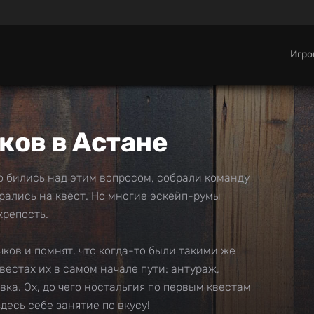
Игр
ков в Астане
го бились над этим вопросом, собрали команду
рались на квест. Но многие эскейп-румы
крепость.
ков и помнят, что когда-то были такими же
вестах их в самом начале пути: антураж,
ка. Ох, до чего ностальгия по первым квестам
есь себе занятие по вкусу!