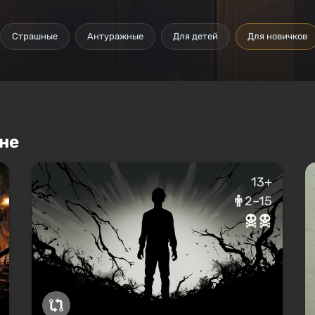
Страшные
Антуражные
Для детей
Для новичков
не
13+
2–15