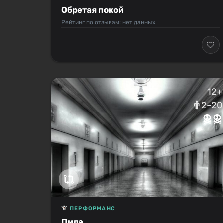
Обретая покой
Рейтинг по отзывам: нет данных
12+
2–20
ПЕРФОРМАНС
Пила