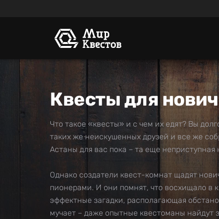
Квесты для нович
Что такое «квесты» и с чем их едят? Вы дол
таких же неискушенных друзей и все же соб
Астаны для вас пока – та еще неприступная 
Однако создатели квест-комнат щадят нович
пионерами. И они помнят, что восхищало в к
эффектные загадки, располагающая обстанов
мучает – даже опытные квестоманы найдут зд