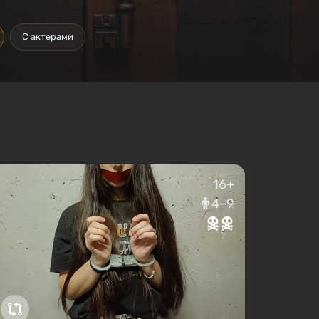
С актерами
16+
4–9