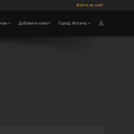
Войти на сайт
окам
Добавить квест
Город: Астана