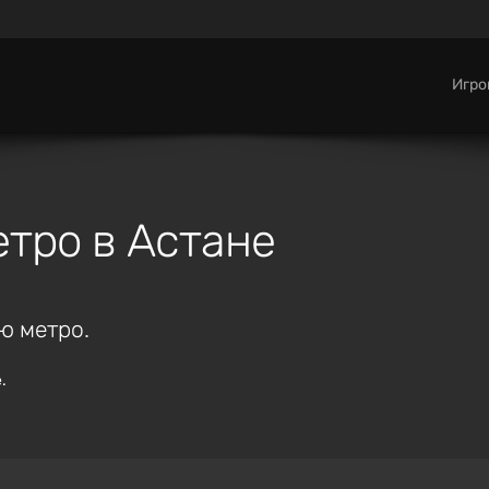
Игр
етро в Астане
ю метро.
.