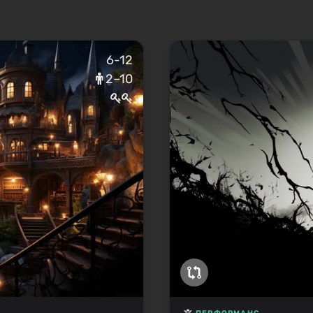
6-12
2–10