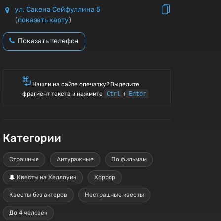
ул. Сакена Сейфуллина 5
(
показать карту
)
Показать телефон
Нашли на сайте опечатку? Выделите
фрагмент текста и нажмите
Ctrl
+
Enter
Категории
Страшные
Антуражные
По фильмам
Квесты на Хеллоуин
Хоррор
Квесты без актеров
Нестрашные квесты
До 4 человек