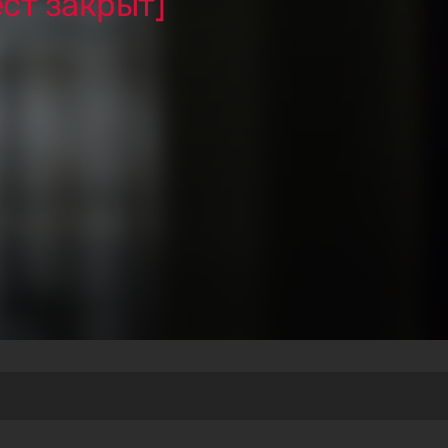
ест закрыт]