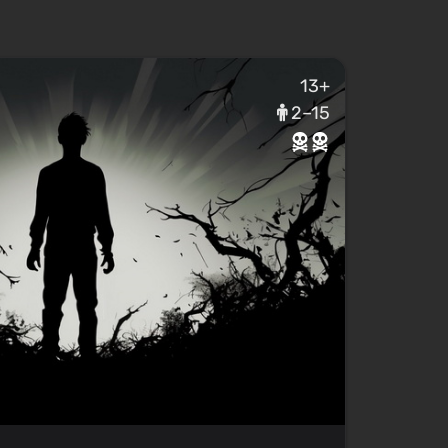
13+
2–15