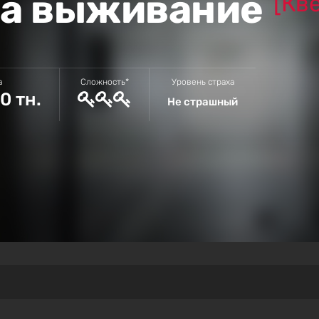
 на выживание
[Кв
а
Сложность*
Уровень страха
0 тн.
Не страшный