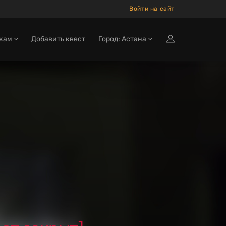
Войти на сайт
окам
Добавить квест
Город: Астана