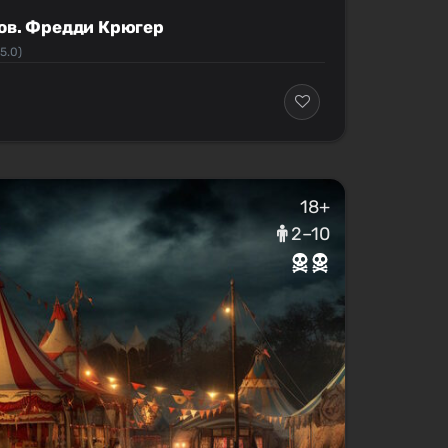
ов. Фредди Крюгер
5.0)
18+
2–10