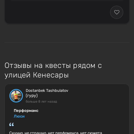
Отзывы на квесты рядом с
улицей Кенесары
Dostanbek Tashbulatov
(гуру)
больше 8 лет назад
Перформанс
Люси
Скучно, не страшно, нет перфоменса, нет сюжета