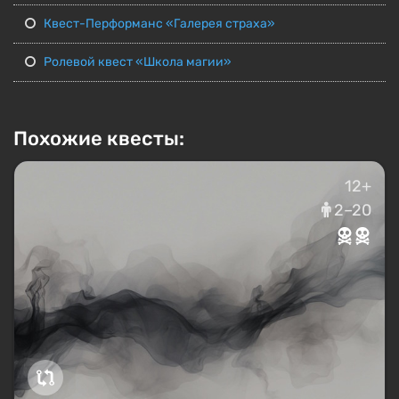
Квест-Перформанс «Галерея страха»
Ролевой квест «Школа магии»
Похожие квесты:
12+
2–20