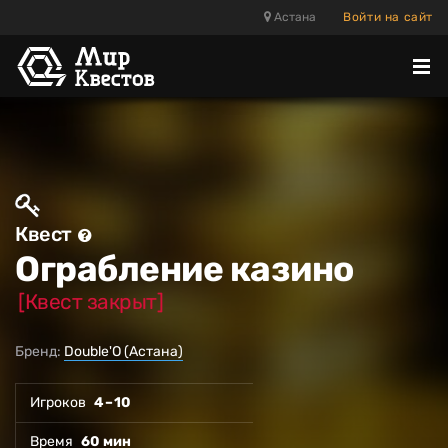
Астана
Войти на сайт
Отк
ме
Квест
Ограбление казино
[Квест закрыт]
Бренд:
Double'O (Астана)
Игроков
4 – 10
Время
60 мин