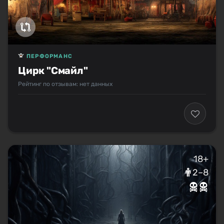
ПЕРФОРМАНС
Цирк "Смайл"
Рейтинг по отзывам: нет данных
18+
2–8