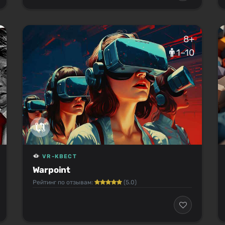
8+
1–10
VR-КВЕСТ
Warpoint
Рейтинг по отзывам:
(5.0)