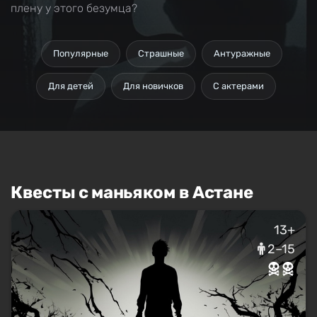
плену у этого безумца?
Популярные
Страшные
Антуражные
Для детей
Для новичков
С актерами
Квесты с маньяком в Астане
13+
2–15