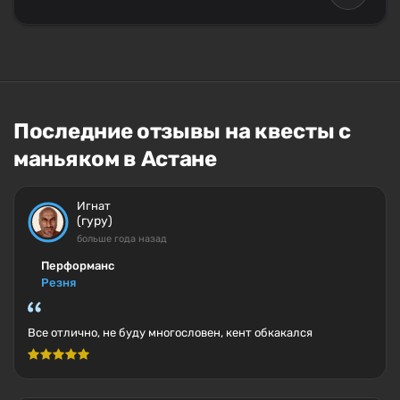
Последние отзывы на квесты с
маньяком в Астане
Игнат
(гуру)
больше года назад
Перформанс
Резня
Все отлично, не буду многословен, кент обкакался