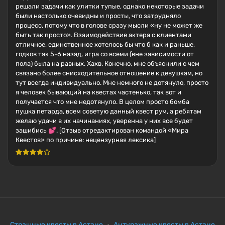
решали задачи как улитки тупые, однако некоторые задачи
были настолько очевидны и просты, что затрудняло
процесс, потому что в голове сразу мысли «ну не может же
быть так просто». Взаимодействие актера с клиентами
отличное, единственное хотелось бы что б как и раньше,
годков так 5-6 назад, игра со всеми (вне зависимости от
пола) была на равных. Хахв. Конечно, мне объяснили с чем
связано более снисходительное отношение к девушкам, но
тут всегда индивидуально. Мне немного не дотянуло, просто
я человек бывающий на квестах частенько, так вот и
получается что мне недотянуло. В целом просто бомба
пушка петарда, всем советую данный квест рум, а ребятам
желаю удачи в их начинаниях, уверенна у них все будет
зашибись 💕. [Отзыв отредактирован командой «Мира
Квестов» по причине: нецензурная лексика]
Страшные квесты в Астане
Антуражные квесты в Астане