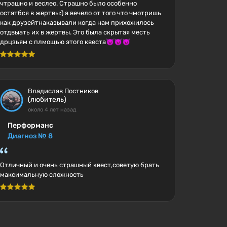
чтрашно и веслео. Страшно было особенно
остатбся в жертвы:) а вечело от того что чмотришь
как друзейтнаказывали когда нам прихожилось
отдвыать их в жертвы. Это была скрытая месть
дрцзьям с плмощью этого квеста😈😈😈
Владислав Постников
(любитель)
около 4 лет назад
Перформанс
Диагноз № 8
Отличный и очень страшный квест,советую брать
максимальную сложность