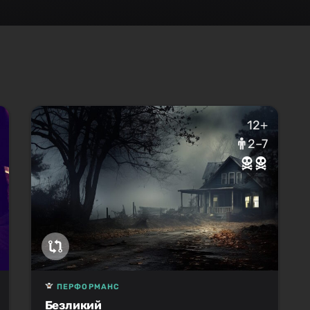
12+
2–7
ПЕРФОРМАНС
Безликий