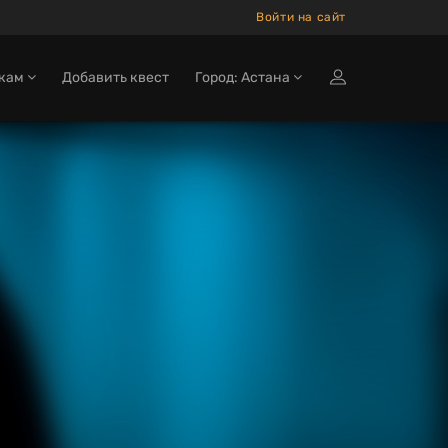
Войти на сайт
окам
Добавить квест
Город: Астана