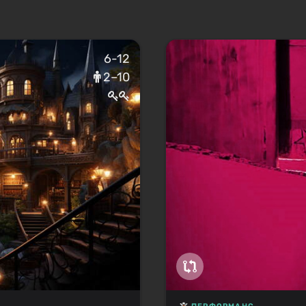
6-12
2–10