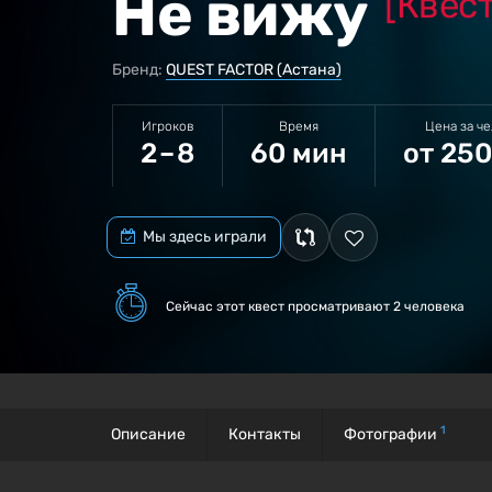
Не вижу
[Квес
Бренд:
QUEST FACTOR (Астана)
Игроков
Время
Цена за ч
2 – 8
60 мин
от 250
Мы здесь играли
Сейчас этот квест
просматривают 2 человека
1
Описание
Контакты
Фотографии