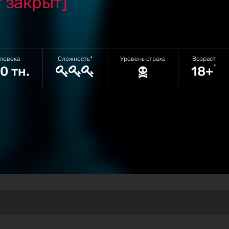
т закрыт]
еловека
Сложность*
Уровень страха
Возраст
*
0 тн.
18+