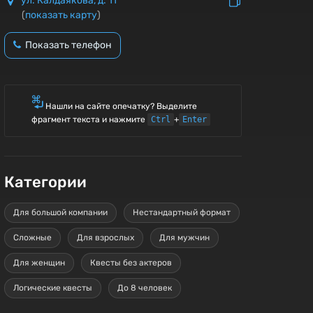
ул. Калдаякова, д. 11
(
показать карту
)
Показать телефон
Нашли на сайте опечатку? Выделите
фрагмент текста и нажмите
Ctrl
+
Enter
Категории
Для большой компании
Нестандартный формат
Сложные
Для взрослых
Для мужчин
Для женщин
Квесты без актеров
Логические квесты
До 8 человек