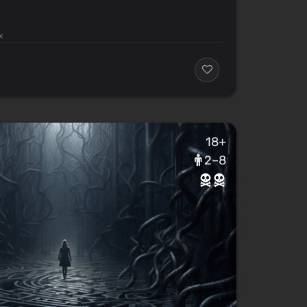
х
18+
2–8