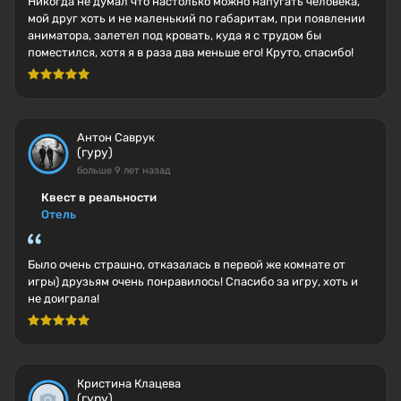
Никогда не думал что настолько можно напугать человека,
мой друг хоть и не маленький по габаритам, при появлении
аниматора, залетел под кровать, куда я с трудом бы
поместился, хотя я в раза два меньше его! Круто, спасибо!
Антон Саврук
(гуру)
больше 9 лет назад
Квест в реальности
Отель
Было очень страшно, отказалась в первой же комнате от
игры) друзьям очень понравилось! Спасибо за игру, хоть и
не доиграла!
Кристина Клацева
(гуру)