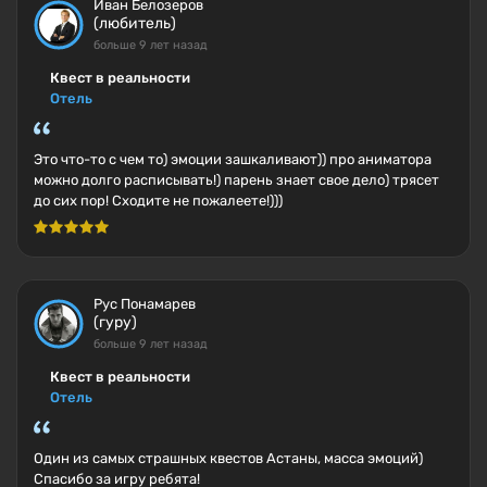
Иван Белозеров
(любитель)
больше 9 лет назад
Квест в реальности
Отель
Это что-то с чем то) эмоции зашкаливают)) про аниматора
можно долго расписывать!) парень знает свое дело) трясет
до сих пор! Сходите не пожалеете!)))
Рус Понамарев
(гуру)
больше 9 лет назад
Квест в реальности
Отель
Один из самых страшных квестов Астаны, масса эмоций)
Спасибо за игру ребята!