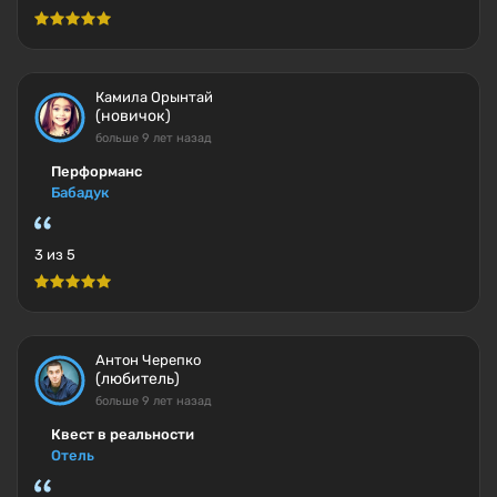
Камила Орынтай
(новичок)
больше 9 лет назад
Перформанс
Бабадук
3 из 5
Антон Черепко
(любитель)
больше 9 лет назад
Квест в реальности
Отель