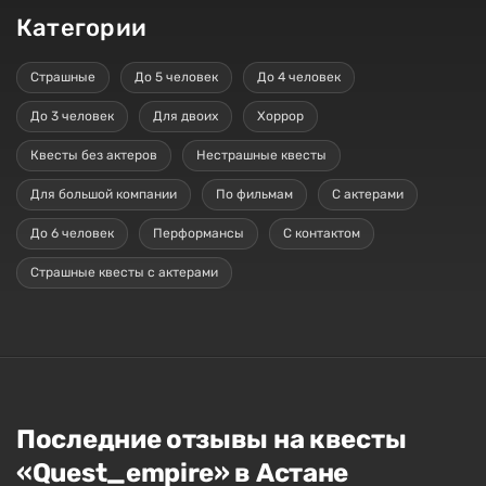
Категории
Страшные
До 5 человек
До 4 человек
До 3 человек
Для двоих
Хоррор
Квесты без актеров
Нестрашные квесты
Для большой компании
По фильмам
С актерами
До 6 человек
Перформансы
С контактом
Страшные квесты с актерами
Последние отзывы на квесты
«Quest_empire» в Астане