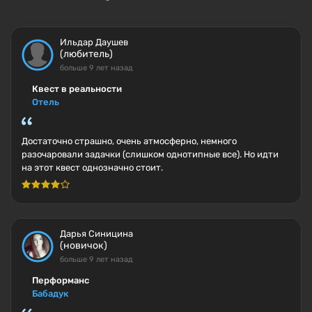
Ильдар Даушев
(любитель)
больше 9 лет назад
Квест в реальности
Отель
Достаточно страшно, очень атмосферно, немного
разочаровали задачки (слишком однотипные все). Но идти
на этот квест однозначно стоит.
Дарья Синицина
(новичок)
больше 9 лет назад
Перформанс
Бабадук