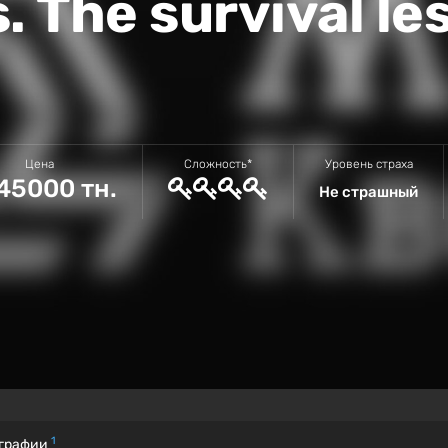
. The survival le
Цена
Сложность*
Уровень страха
45000 тн.
Не страшный
1
графии