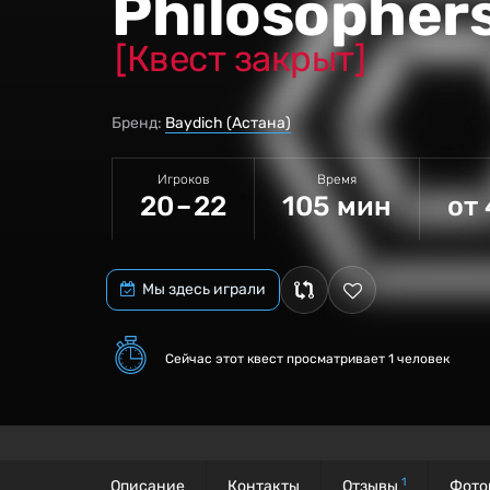
Philosophers
[Квест закрыт]
Бренд:
Baydich (Астана)
Игроков
Время
20 – 22
105 мин
от 
Мы здесь играли
Сейчас этот квест
просматривает 1 человек
1
Описание
Контакты
Отзывы
Фото