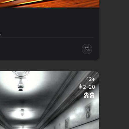
х
12+
2–20