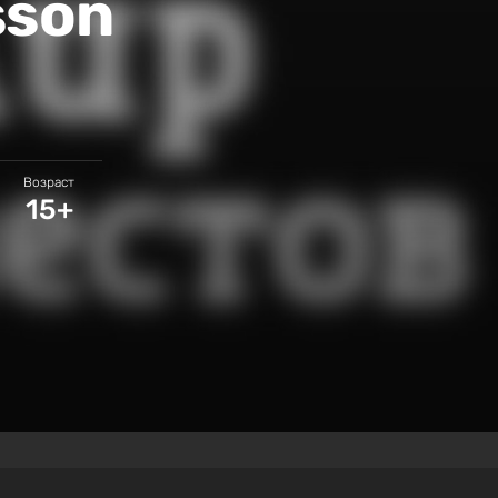
sson
Возраст
15+