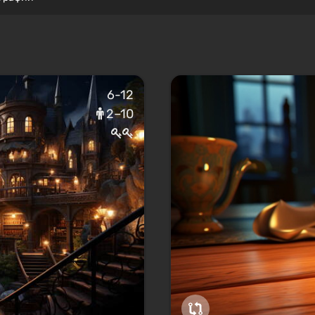
6-12
2–10