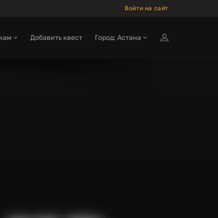
Войти на сайт
окам
Добавить квест
Город: Астана