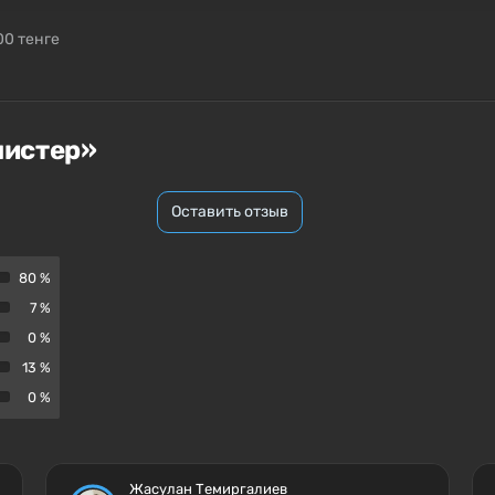
00 тенге
нистер»
Оставить отзыв
80 %
7 %
0 %
13 %
0 %
Жасулан Темиргалиев