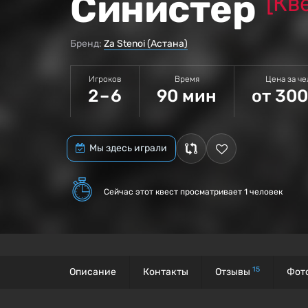
Синистер
[Кв
Бренд:
Za Stenoi (Астана)
Игроков
Время
Цена за ч
2 – 6
90 мин
от 300
Мы здесь играли
Сейчас этот квест
просматривает 1 человек
15
Описание
Контакты
Отзывы
Фот