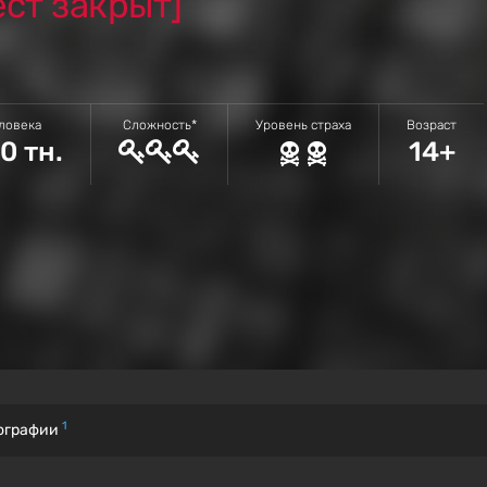
ест закрыт]
еловека
Сложность*
Уровень страха
Возраст
0 тн.
14+
1
ографии