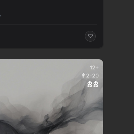
х
12+
2–20