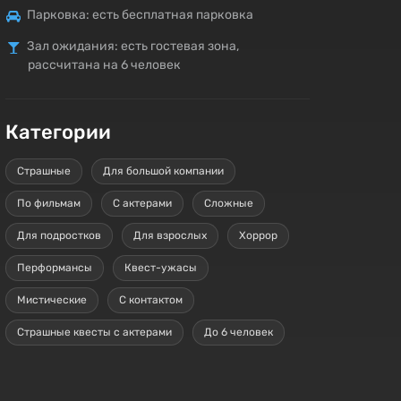
Парковка: есть бесплатная парковка
Зал ожидания: есть гостевая зона,
рассчитана на 6 человек
Категории
Страшные
Для большой компании
По фильмам
С актерами
Сложные
Для подростков
Для взрослых
Хоррор
Перформансы
Квест-ужасы
Мистические
С контактом
Страшные квесты с актерами
До 6 человек