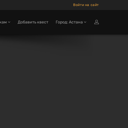
Войти на сайт
окам
Добавить квест
Город: Астана