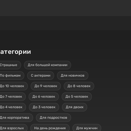
атегории
Страшные
Для большой компании
По фильмам
С актерами
Для новичков
До 10 человек
До 9 человек
До 8 человек
До 7 человек
До 6 человек
До 5 человек
До 4 человек
До 3 человек
Для двоих
Для корпоратива
Для подростков
Для взрослых
На день рождения
Для мужчин