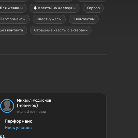
Для женщин
Квесты на Хеллоуин
Хоррор
Перформансы
Квест-ужасы
С контактом
Без контакта
Страшные квесты с актерами
Михаил Родионов
(новичок)
около 2 лет назад
Перформанс
Ночь ужасов