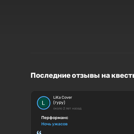
Последние отзывы на квесты
LiKa Cover
(гуру)
около 2 лет назад
Перформанс
Ночь ужасов