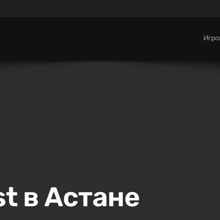
Игр
t в Астане