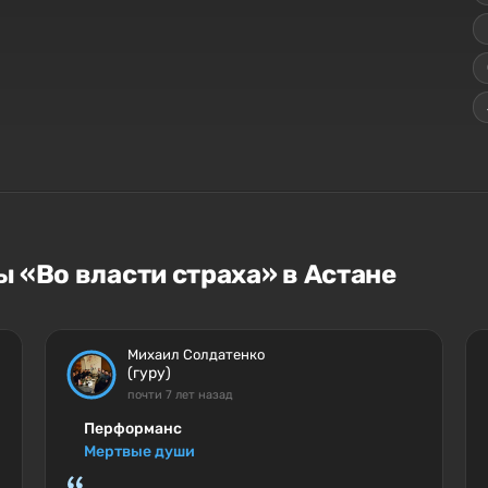
 «Во власти страха» в Астане
Михаил Солдатенко
(гуру)
почти 7 лет назад
Перформанс
Мертвые души