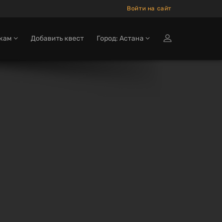
Войти на сайт
окам
Добавить квест
Город: Астана