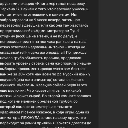
друзьями локацию «Книга мертвых» по адресу
Тархана 17. Начнем с того, что персонал ужасен и
не тактичен по отношению к клиентам! Мы
забронировали на 9 часов вечера, затем нам
перезвонила девушка, или как она там хвастаясь
представила себя «Администратором Түнгі
студии» (вообще не в тему, и не по делу), и
попросила придти на пол часа раньше, а на наш
отказ ответила недовольным тоном - «тогда не
опаздывайте!» и сама же опоздала!!! По приходу
начала грубо объяснять правила, предложив
выбрать уровень страха, сама же спорила с нашим
выбором, прокомментировав «чего вам бояться,
вам же за 30» хотя нам всем по 23. Русский язык у
ведущей (она же и аниматор) оставлял желать
лучшего. «Қарағым, қазақша сөйлей бер!» И это
еще цветочки!! Что касается игры то никакой
логики и сюжет сырой. Во второй комнате валялся
под ногами маникен с железной трубой, об
который сама же аниматорша в темноте
ударилась! И самое ужасное, в ходе игры, одна из
аниматорш ПЛЮНУЛА в лицо нашему другу, что
переходит за рамки приличия! Хочется довести до