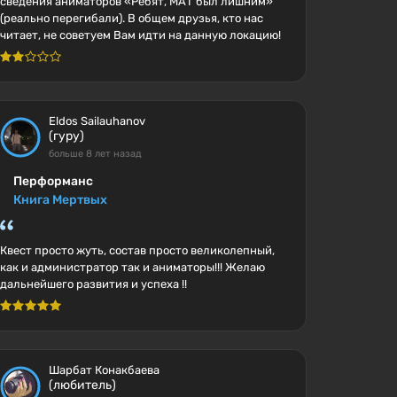
сведения аниматоров «Ребят, МАТ был лишним»
(реально перегибали). В общем друзья, кто нас
читает, не советуем Вам идти на данную локацию!
Eldos Sailauhanov
(гуру)
больше 8 лет назад
Перформанс
Книга Мертвых
Квест просто жуть, состав просто великолепный,
как и администратор так и аниматоры!!! Желаю
дальнейшего развития и успеха !!
Шарбат Конакбаева
(любитель)