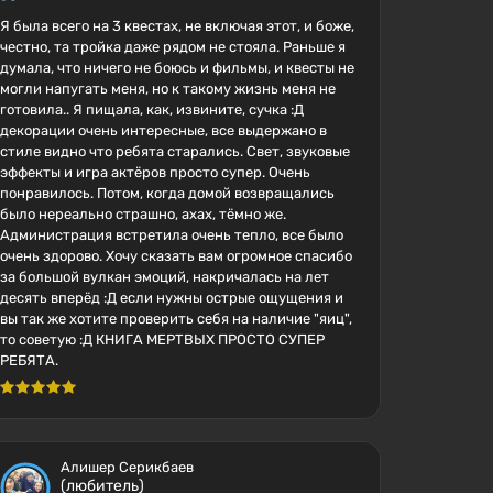
Я была всего на 3 квестах, не включая этот, и боже,
честно, та тройка даже рядом не стояла. Раньше я
думала, что ничего не боюсь и фильмы, и квесты не
могли напугать меня, но к такому жизнь меня не
готовила.. Я пищала, как, извините, сучка :Д
декорации очень интересные, все выдержано в
стиле видно что ребята старались. Свет, звуковые
эффекты и игра актёров просто супер. Очень
понравилось. Потом, когда домой возвращались
было нереально страшно, ахах, тёмно же.
Администрация встретила очень тепло, все было
очень здорово. Хочу сказать вам огромное спасибо
за большой вулкан эмоций, накричалась на лет
десять вперёд :Д если нужны острые ощущения и
вы так же хотите проверить себя на наличие "яиц",
то советую :Д КНИГА МЕРТВЫХ ПРОСТО СУПЕР
РЕБЯТА.
Алишер Серикбаев
(любитель)