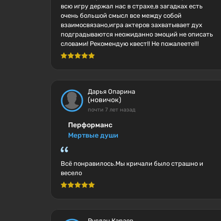
всю игру держал нас в страхе,в загадках есть
очень большой смысл все между собой
взаимосвязано,игра актеров захватывает дух
подградываются неожиданно эмоций не описать
словами! Рекомендую квест!! Не пожалеете!!!
Дарья Опарина
(новичок)
почти 7 лет назад
Перформанс
Мертвые души
Всё понравилось.Мы кричали было страшно и
весело
Руслан Караев