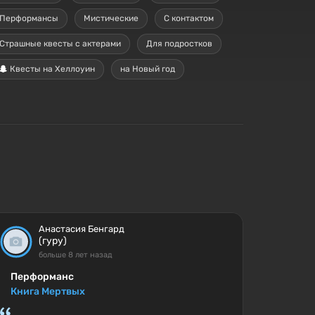
Перформансы
Мистические
С контактом
Страшные квесты с актерами
Для подростков
Квесты на Хеллоуин
на Новый год
Анастасия Бенгард
(гуру)
больше 8 лет назад
Перформанс
Книга Мертвых