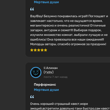
Мертвые души
Вау!Вау! Безумно понравилась игра!!! Поглощает и
завлекает настолько, что не ощущается время,
мегаинтересно и оччень реалистично! Отличные
загадки, антураж и сюжет!!! Выбирая подарок,
изучили множество комнат, выбрали лучшую и не
ошиблись! Она превзошла все наши ожидания!!!
Молодцы авторы, спасибо огромное за праздник!
Ii Алихан
(гуру)
почти 7 лет назад
Перформанс
Мертвые души
Очень хороший страшный квест,море
эмоций,встретили довольно таки быстро,сам квест