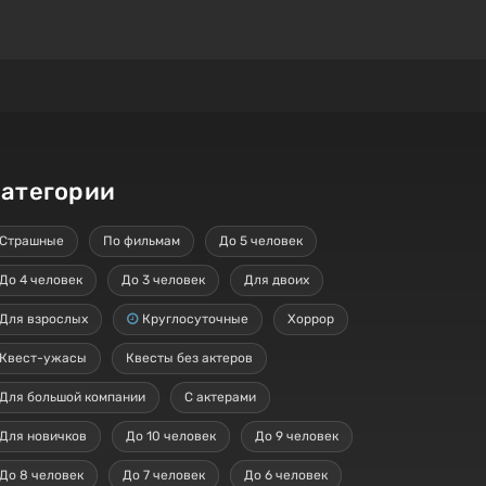
атегории
Страшные
По фильмам
До 5 человек
До 4 человек
До 3 человек
Для двоих
Для взрослых
Круглосуточные
Хоррор
Квест-ужасы
Квесты без актеров
Для большой компании
С актерами
Для новичков
До 10 человек
До 9 человек
До 8 человек
До 7 человек
До 6 человек