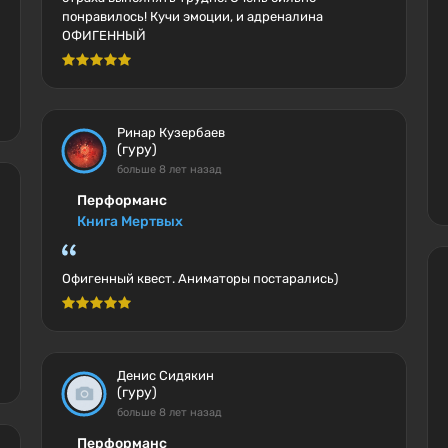
понравилось! Кучи эмоции, и адреналина
ОФИГЕННЫЙ
Ринар Кузербаев
(гуру)
больше 8 лет назад
Перформанс
Книга Мертвых
Офигенный квест. Аниматоры постарались)
Денис Сидякин
(гуру)
больше 8 лет назад
Перформанс