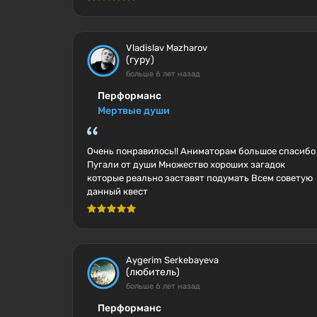
Vladislav Mazharov
(гуру)
больше 6 лет назад
Перформанс
Мертвые души
Очень понравилось!! Аниматорам большое спасибо
Пугали от души Множество хороших загадок
которые реально заставят подумать Всем советую
данный квест
Aygerim Serkebayeva
(любитель)
больше 6 лет назад
Перформанс