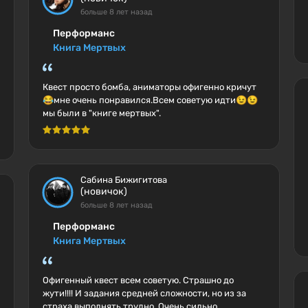
больше 8 лет назад
Перформанс
Книга Мертвых
Квест просто бомба, аниматоры офигенно кричут
😂мне очень понравился.Всем советую идти😉😉
мы были в "книге мертвых".
Сабина Бижигитова
(новичок)
больше 8 лет назад
Перформанс
Книга Мертвых
Офигенный квест всем советую. Страшно до
жути!!!! И задания средней сложности, но из за
страха выполнять трудно. Очень сильно