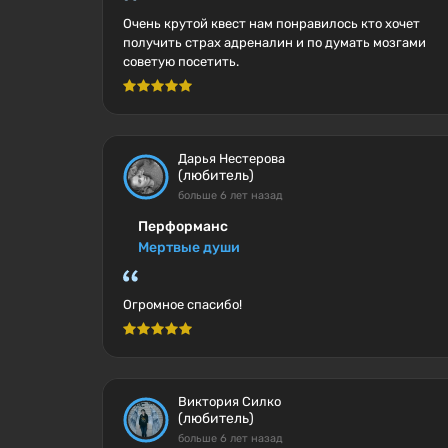
Очень крутой квест нам понравилось кто хочет
получить страх адреналин и по думать мозгами
советую посетить.
Дарья Нестерова
(любитель)
больше 6 лет назад
Перформанс
Мертвые души
Огромное спасибо!
Виктория Силко
(любитель)
больше 6 лет назад