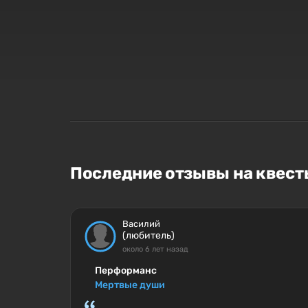
Последние отзывы на квесты
Василий
(любитель)
около 6 лет назад
Перформанс
Мертвые души