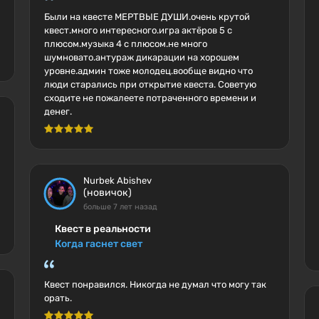
Были на квесте МЕРТВЫЕ ДУШИ.очень крутой
квест.много интересного.игра актёров 5 с
плюсом.музыка 4 с плюсом.не много
шумновато.антураж дикарации на хорошем
уровне.админ тоже молодец.вообще видно что
люди старались при открытие квеста. Советую
сходите не пожалеете потраченного времени и
денег.
Nurbek Abishev
(новичок)
больше 7 лет назад
Квест в реальности
Когда гаснет свет
Квест понравился. Никогда не думал что могу так
орать.