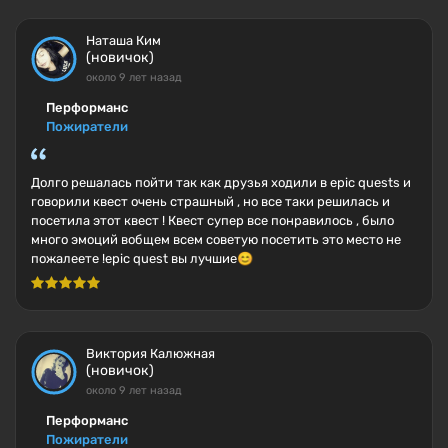
Наташа Ким
(новичок)
около 9 лет назад
Перформанс
Пожиратели
Долго решалась пойти так как друзья ходили в epic quests и
говорили квест очень страшный , но все таки решилась и
посетила этот квест ! Квест супер все понравилось , было
много эмоций вобщем всем советую посетить это место не
пожалеете !epic quest вы лучшие😊
Виктория Калюжная
(новичок)
около 9 лет назад
Перформанс
Пожиратели