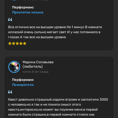
Перформанс
Проклятие клоуна
Все отлично все на высшем уровне Но 1 минус В комнате
иллюзий очень сильно мегает свет И у нас потемнело в
глазах А так все на высшем уровне
Марина Соловьева
(любитель)
почти 8 лет назад
Перформанс
Пожиратели
Квест довольно страшный,ходили втроем и заплатили 3000
с человека,но я так и не поняла смысл этого
квеста,интересно,но может вы поумнее меня,в первой
комнате было страшно,в первой комнате стояли как