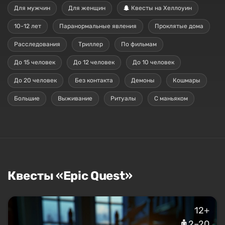
Для мужчин
Для женщин
Квесты на Хеллоуин
10-12 лет
Паранормальные явления
Проклятые дома
Расследования
Триллер
По фильмам
До 15 человек
До 12 человек
До 10 человек
До 20 человек
Без контакта
Демоны
Кошмары
Большие
Выживание
Ритуалы
С маньяком
Квесты «Epic Quest»
12+
2–20