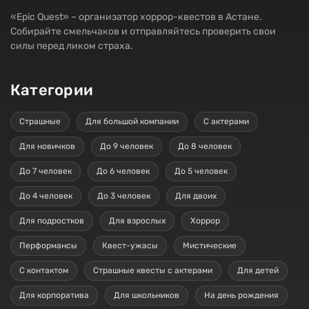
«Epic Quest» – организатор хоррор-квестов в Астане.
Собирайте смельчаков и отправляйтесь проверить свои
силы перед ликом страха.
Категории
Страшные
Для большой компании
С актерами
Для новичков
До 9 человек
До 8 человек
До 7 человек
До 6 человек
До 5 человек
До 4 человек
До 3 человек
Для двоих
Для подростков
Для взрослых
Хоррор
Перформансы
Квест-ужасы
Мистические
С контактом
Страшные квесты с актерами
Для детей
Для корпоратива
Для школьников
На день рождения