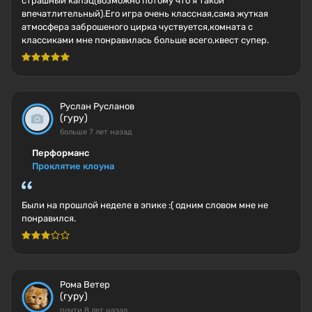
страшный капэц(возможно потому что я такой
впечатлительный).Его игра очень классная,сама жуткая
атмосфера заброшеного цирка чуствуется,комната с
классиками мне понравилась больше всего,квест супер.
Руслан Русланов
(гуру)
больше 7 лет назад
Перформанс
Проклятие клоуна
Были на прошлой неделе в эпике :( одним словом мне не
понравился.
Рома Ветер
(гуру)
почти 8 лет назад