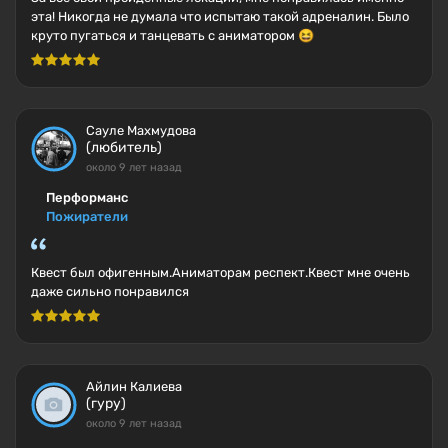
эта! Никогда не думала что испытаю такой адреналин. Было
круто пугаться и танцевать с аниматором 😆
Сауле Махмудова
(любитель)
около 9 лет назад
Перформанс
Пожиратели
Квест был офигенным.Аниматорам респект.Квест мне очень
даже сильно понравился
Айлин Калиева
(гуру)
около 9 лет назад