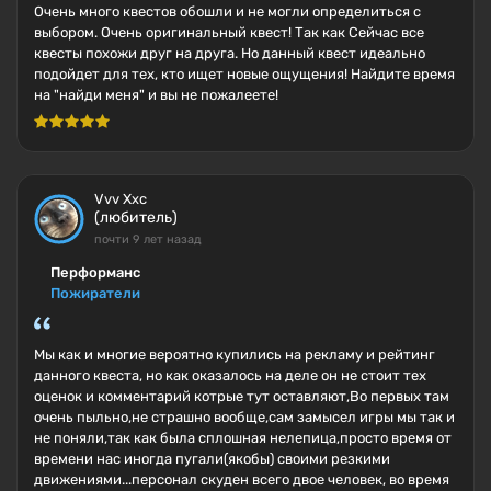
Очень много квестов обошли и не могли определиться с
выбором. Очень оригинальный квест! Так как Сейчас все
квесты похожи друг на друга. Но данный квест идеально
подойдет для тех, кто ищет новые ощущения! Найдите время
на "найди меня" и вы не пожалеете!
Vvv Xxc
(любитель)
почти 9 лет назад
Перформанс
Пожиратели
Мы как и многие вероятно купились на рекламу и рейтинг
данного квеста, но как оказалось на деле он не стоит тех
оценок и комментарий котрые тут оставляют,Во первых там
очень пыльно,не страшно вообще,сам замысел игры мы так и
не поняли,так как была сплошная нелепица,просто время от
времени нас иногда пугали(якобы) своими резкими
движениями...персонал скуден всего двое человек, во время