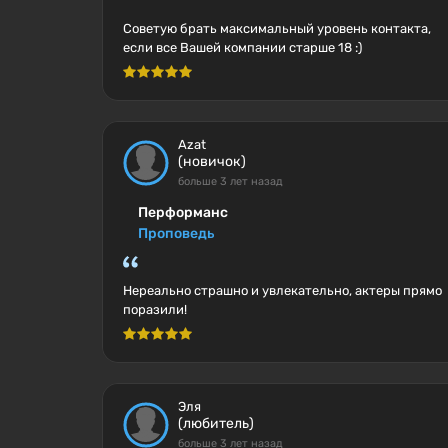
Советую брать максимальный уровень контакта,
если все Вашей компании старше 18 :)
Azat
(новичок)
больше 3 лет назад
Перформанс
Проповедь
Нереально страшно и увлекательно, актеры прямо
поразили!
Эля
(любитель)
больше 3 лет назад