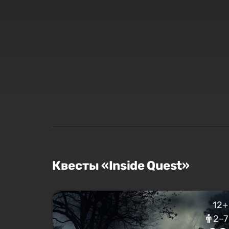
Квесты «Inside Quest»
12+
2–7