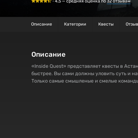
•
4,5
— средняя оценка по
32
отзывам
Описание
Категории
Квесты
Отзы
Описание
«Inside Quest» представляет квесты в Аста
быстрее. Вы сами должны уловить суть и н
Только самые смышленые и смелые команды