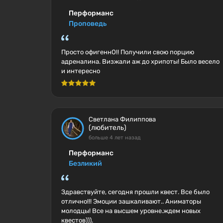
Перформанс
Проповедь
Просто офигеннО!! Получили свою порцию
адреналина. Визжали аж до хрипоты! Было весело
и интересно
Светлана Филиппова
(любитель)
больше 4 лет назад
Перформанс
Безликий
Здравствуйте, сегодня прошли квест. Все было
отлично!!! Эмоции зашкаливают.. Аниматоры
молодцы! Все на высшем уровне.ждем новых
квестов))).