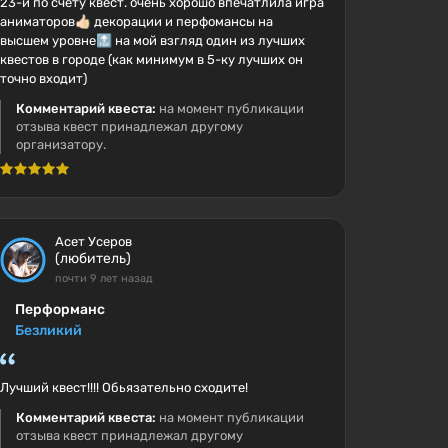
23-й по счёту квест. очень хорошо впечатлила игра
аниматоров👍🏻 декорации и перфомансы на
высшем уровне🔝 на мой взгляд один из лучших
квестов в городе (как минимум в 5-ку лучших он
точно входит)
Комментарий квеста:
на момент публикации
отзыва квест принадлежал другому
организатору.
Асет Усеров
(любитель)
почти 9 лет назад
Перформанс
Безликий
Лучший квест!!!! Обьязательно сходите!
Комментарий квеста:
на момент публикации
отзыва квест принадлежал другому