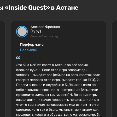
 «Inside Quest» в Астане
Алексей Фронцов
(гуру)
больше 6 лет назад
Перформанс
Безликий
Это был мой 22 квест в Астане за всё время.
Косяков куча: 1. Если стоп игра говорит один
человек - выходят все (сейчас на всех квестах если
говорит человек стоп игра, выводят только ЕГО). 2.
Пороги высокие и неудобные 3. Локация сама по
себе пыльная и грязная, а не страшная (Асматики
проходите мимо, вы там умрете) 4. Во время игры
зашел админ и начал проверять не сломали ли мы
что-то там, начал наговаривать мол вы там что-то
сделали, хотя так и было, мы опытные и знаем как
проходить квесты и обращаться с материалами. 5.