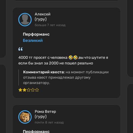
Алексей
(гуру)
больше 7 лет назад
Перформанс
Безликий
4000 тг просят с человека 🤣🤣,вы что шутите я
если бы знал за 2000 не пошел реально
Комментарий квеста:
на момент публикации
отзыва квест принадлежал другому
организатору.
Рома Ветер
(гуру)
почти 8 лет назад
Перформанс