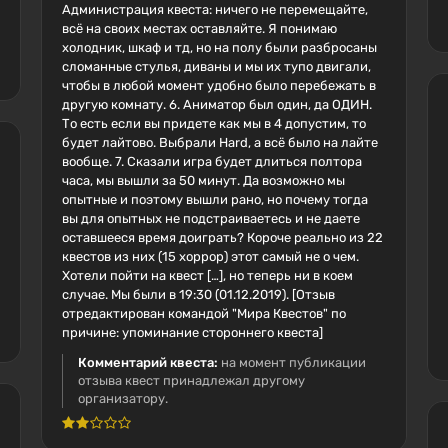
Администрация квеста: ничего не перемещайте,
всё на своих местах оставляйте. Я понимаю
холодник, шкаф и тд, но на полу были разбросаны
сломанные стулья, диваны и мы их тупо двигали,
чтобы в любой момент удобно было перебежать в
другую комнату. 6. Аниматор был один, да ОДИН.
То есть если вы придете как мы в 4 допустим, то
будет лайтово. Выбрали Hard, а всё было на лайте
вообще. 7. Сказали игра будет длиться полтора
часа, мы вышли за 50 минут. Да возможно мы
опытные и поэтому вышли рано, но почему тогда
вы для опытных не подстраиваетесь и не даете
оставшееся время доиграть? Короче реально из 22
квестов из них (15 хоррор) этот самый не о чем.
Хотели пойти на квест […], но теперь ни в коем
случае. Мы были в 19:30 (01.12.2019). [Отзыв
отредактирован командой "Мира Квестов" по
причине: упоминание стороннего квеста]
Комментарий квеста:
на момент публикации
отзыва квест принадлежал другому
организатору.