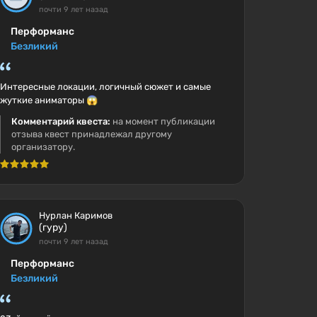
почти 9 лет назад
Перформанс
Безликий
Интересные локации, логичный сюжет и самые
жуткие аниматоры 😱
Комментарий квеста:
на момент публикации
отзыва квест принадлежал другому
организатору.
Нурлан Каримов
(гуру)
почти 9 лет назад
Перформанс
Безликий