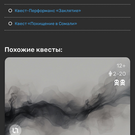
Квест-Перформанс «Заклятие»
Квест «Похищение в Сомали»
Похожие квесты:
12+
2–20